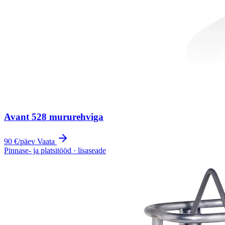
Avant 528 mururehviga
90 €
/päev
Vaata
Pinnase- ja platsitööd · lisaseade