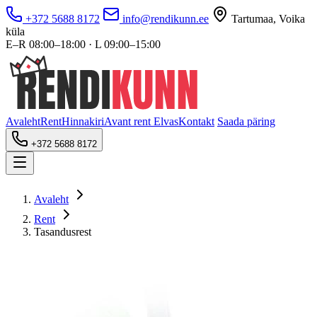
+372 5688 8172
info@rendikunn.ee
Tartumaa, Voika
küla
E–R 08:00–18:00 · L 09:00–15:00
Avaleht
Rent
Hinnakiri
Avant rent Elvas
Kontakt
Saada päring
+372 5688 8172
Avaleht
Rent
Tasandusrest