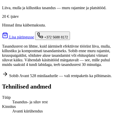
Liiva, mulla ja killustiku tasandus — muru rajamine ja platsitööd.
20 €
/päev
Hinnad ilma käibemaksuta.
Lisa päringusse
+372 5688 8172
Tasandusrest on lihtne, kuid äärmiselt efektiivne tööriist liiva, mulla,
killustiku ja kompostmati tasandamiseks. Sobib enne muru rajamist,
kruuspaigaldist, sõidutee aluse tasandamist või ehitusplatsi viimast
siluvat käiku. Vähendab käsitsitööd märgatavalt — see, mille puhul
muidu saaksid 4 tundi labidaga, teeb tasandusrest 30 minutiga.
Sobib Avant 528 minilaadurile — vali rentpaketis ka põhimasin.
Tehnilised andmed
Tüüp
Tasandus- ja siluv rest
Kinnitus
Avanti kiirühendus