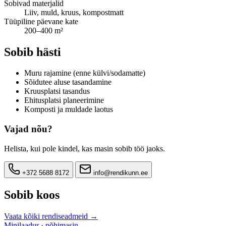
Sobivad materjalid
Liiv, muld, kruus, kompostmatt
Tüüpiline päevane kate
200–400 m²
Sobib hästi
Muru rajamine (enne külvi/sodamatte)
Sõidutee aluse tasandamine
Kruusplatsi tasandus
Ehitusplatsi planeerimine
Komposti ja muldade laotus
Vajad nõu?
Helista, kui pole kindel, kas masin sobib töö jaoks.
+372 5688 8172
info@rendikunn.ee
Sobib koos
Vaata kõiki rendiseadmeid →
Minilaadur · põhimasin