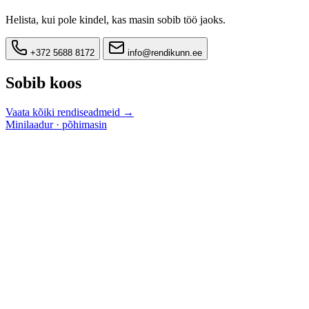
Helista, kui pole kindel, kas masin sobib töö jaoks.
+372 5688 8172
info@rendikunn.ee
Sobib koos
Vaata kõiki rendiseadmeid →
Minilaadur · põhimasin