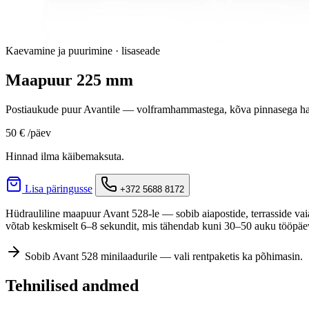
Kaevamine ja puurimine · lisaseade
Maapuur 225 mm
Postiaukude puur Avantile — volframhammastega, kõva pinnasega h
50 €
/päev
Hinnad ilma käibemaksuta.
Lisa päringusse
+372 5688 8172
Hüdrauliline maapuur Avant 528-le — sobib aiapostide, terrasside v
võtab keskmiselt 6–8 sekundit, mis tähendab kuni 30–50 auku tööpäev
Sobib Avant 528 minilaadurile — vali rentpaketis ka põhimasin.
Tehnilised andmed