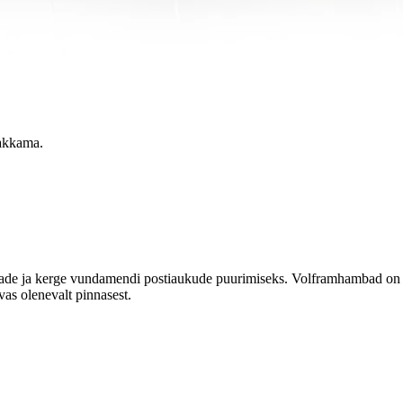
akkama.
aiade ja kerge vundamendi postiaukude puurimiseks. Volframhambad on 
as olenevalt pinnasest.