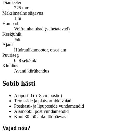
Diameeter
225 mm
Maksimaalne sügavus
1 m
Hambad
Volframhambad (vahetatavad)
Keskjuhik
Jah
Ajam
Hüdraulikamootor, otseajam
Puuriaeg
6–8 sek/auk
Kinnitus
Avanti kiirühendus
Sobib hästi
Aiapostid (5–8 cm postid)
Terrasside ja platvormide vaiad
Postkasti- ja lipupostide vundamendid
Aiamööbli postivundamendid
Kuni 30–50 auku tööpäevas
Vajad nõu?