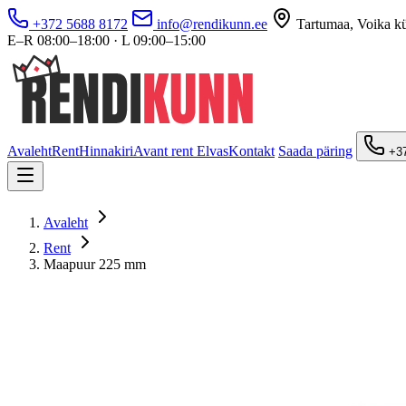
+372 5688 8172
info@rendikunn.ee
Tartumaa, Voika k
E–R 08:00–18:00 · L 09:00–15:00
Avaleht
Rent
Hinnakiri
Avant rent Elvas
Kontakt
Saada päring
+37
Avaleht
Rent
Maapuur 225 mm