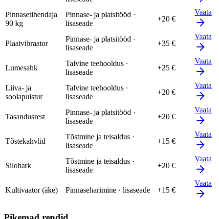
Vaata
Pinnasetihendaja
Pinnase- ja platsitööd ·
+20 €
90 kg
lisaseade
Vaata
Pinnase- ja platsitööd ·
Plaatvibraator
+35 €
lisaseade
Vaata
Talvine teehooldus ·
Lumesahk
+25 €
lisaseade
Vaata
Liiva- ja
Talvine teehooldus ·
+20 €
soolapuistur
lisaseade
Vaata
Pinnase- ja platsitööd ·
Tasandusrest
+20 €
lisaseade
Vaata
Tõstmine ja teisaldus ·
Tõstekahvlid
+15 €
lisaseade
Vaata
Tõstmine ja teisaldus ·
Silohark
+20 €
lisaseade
Vaata
Kultivaator (äke)
Pinnaseharimine · lisaseade
+15 €
Pikemad rendid