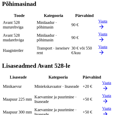
Põhimasinad
Toode
Kategooria
Päevahind
Vaata
Avant 528
Minilaadur ·
90 €
mururehviga
põhimasin
Vaata
Avant 528
Minilaadur ·
90 €
mudarehviga
põhimasin
Vaata
Transport · iseseisev
30 €
või 550
Haagistreiler
rent
€/kuu
Lisaseadmed Avant 528-le
Lisaseade
Kategooria
Päevahind
Vaata
Minikaevur
Miniekskavaator · lisaseade
+20 €
Vaata
Kaevamine ja puurimine ·
Maapuur 225 mm
+50 €
lisaseade
Vaata
Kaevamine ja puurimine ·
Maapuur 300 mm
+50 €
lisaseade