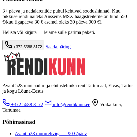
3+ päeva ja nädalarentide puhul kehtivad soodushinnad. Kuu
pikkuse rendi näiteks Anssems MSX haagistreilerile on hind 550
€/kuu (igapäeva 30 € asemel oleks 30 päeva 900 €).
Helista või kirjuta — leiame sulle parima paketi.
Saada päring
+372 5688 8172
Avant 528 minilaaduri ja ehitustehnika rent Tartumaal, Elvas, Tartus
ja kogu Lõuna-Eestis.
+372 5688 8172
info@rendikunn.ee
Voika küla,
Tartumaa
Põhimasinad
Avant 528 mururehviga — 90 €/päev