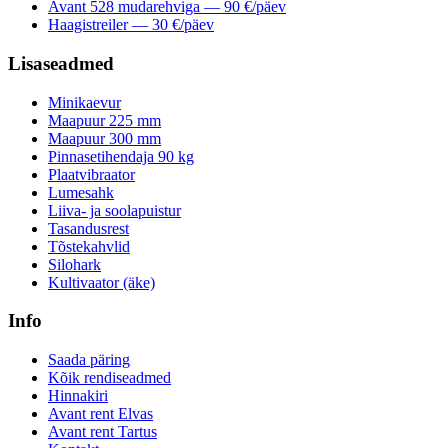
Avant 528 mudarehviga — 90 €/päev
Haagistreiler — 30 €/päev
Lisaseadmed
Minikaevur
Maapuur 225 mm
Maapuur 300 mm
Pinnasetihendaja 90 kg
Plaatvibraator
Lumesahk
Liiva- ja soolapuistur
Tasandusrest
Tõstekahvlid
Silohark
Kultivaator (äke)
Info
Saada päring
Kõik rendiseadmed
Hinnakiri
Avant rent Elvas
Avant rent Tartus