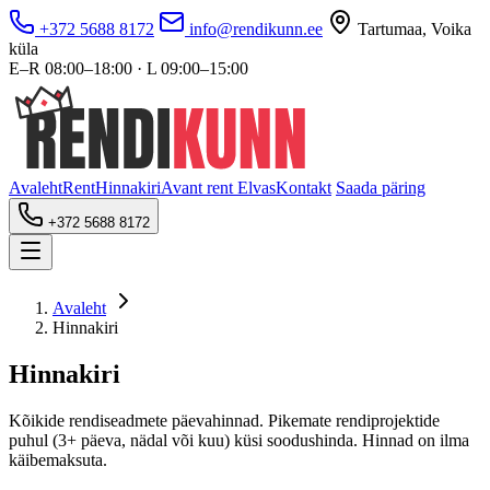
+372 5688 8172
info@rendikunn.ee
Tartumaa, Voika
küla
E–R 08:00–18:00 · L 09:00–15:00
Avaleht
Rent
Hinnakiri
Avant rent Elvas
Kontakt
Saada päring
+372 5688 8172
Avaleht
Hinnakiri
Hinnakiri
Kõikide rendiseadmete päevahinnad. Pikemate rendiprojektide
puhul (3+ päeva, nädal või kuu) küsi soodushinda. Hinnad on ilma
käibemaksuta.