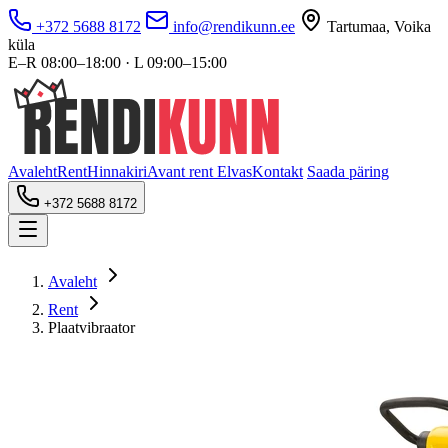
+372 5688 8172
info@rendikunn.ee
Tartumaa, Voika
küla
E–R 08:00–18:00 · L 09:00–15:00
Avaleht
Rent
Hinnakiri
Avant rent Elvas
Kontakt
Saada päring
+372 5688 8172
Avaleht
Rent
Plaatvibraator