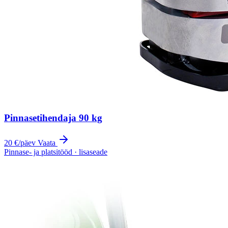
Pinnasetihendaja 90 kg
20 €
/päev
Vaata
Pinnase- ja platsitööd · lisaseade