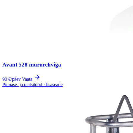
Avant 528 mururehviga
90 €
/päev
Vaata
Pinnase- ja platsitööd · lisaseade