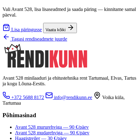
Vali Avant 528, lisa lisaseadmed ja saada päring — kinnitame samal
päeval.
Lisa päringusse
Vaata kõiki
Tagasi rendiseadmete juurde
Avant 528 minilaaduri ja ehitustehnika rent Tartumaal, Elvas, Tartus
ja kogu Lõuna-Eestis.
+372 5688 8172
info@rendikunn.ee
Voika küla,
Tartumaa
Põhimasinad
Avant 528 mururehviga — 90 €/päev
Avant 528 mudarehviga — 90 €/päev
Haagistreiler — 30 €/päev