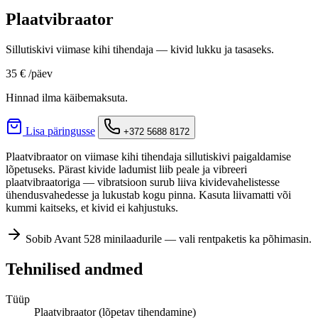
Plaatvibraator
Sillutiskivi viimase kihi tihendaja — kivid lukku ja tasaseks.
35 €
/päev
Hinnad ilma käibemaksuta.
Lisa päringusse
+372 5688 8172
Plaatvibraator on viimase kihi tihendaja sillutiskivi paigaldamise
lõpetuseks. Pärast kivide ladumist liib peale ja vibreeri
plaatvibraatoriga — vibratsioon surub liiva kividevahelistesse
ühendusvahedesse ja lukustab kogu pinna. Kasuta liivamatti või
kummi kaitseks, et kivid ei kahjustuks.
Sobib Avant 528 minilaadurile — vali rentpaketis ka põhimasin.
Tehnilised andmed
Tüüp
Plaatvibraator (lõpetav tihendamine)