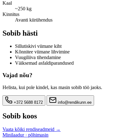
Kaal
~250 kg
Kinnitus
Avanti kiirühendus
Sobib hästi
Sillutiskivi viimane kiht
Kõnnitee viimane lihvimine
Vuugiliiva tihendamine
Väiksemad asfaldiparandused
Vajad nõu?
Helista, kui pole kindel, kas masin sobib töö jaoks.
+372 5688 8172
info@rendikunn.ee
Sobib koos
Vaata kõiki rendiseadmeid →
Minilaadur · põhimasin