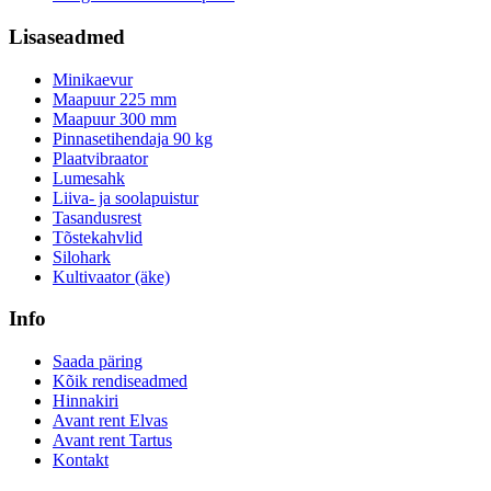
Lisaseadmed
Minikaevur
Maapuur 225 mm
Maapuur 300 mm
Pinnasetihendaja 90 kg
Plaatvibraator
Lumesahk
Liiva- ja soolapuistur
Tasandusrest
Tõstekahvlid
Silohark
Kultivaator (äke)
Info
Saada päring
Kõik rendiseadmed
Hinnakiri
Avant rent Elvas
Avant rent Tartus
Kontakt