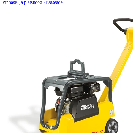
Pinnase- ja platsitööd · lisaseade