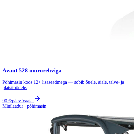
Avant 528 mururehviga
Põhimasin koos 12+ lisaseadmega — sobib õuele, aiale, talve- ja
platsitöödele.
90 €
/päev
Vaata
Minilaadur · põhimasin