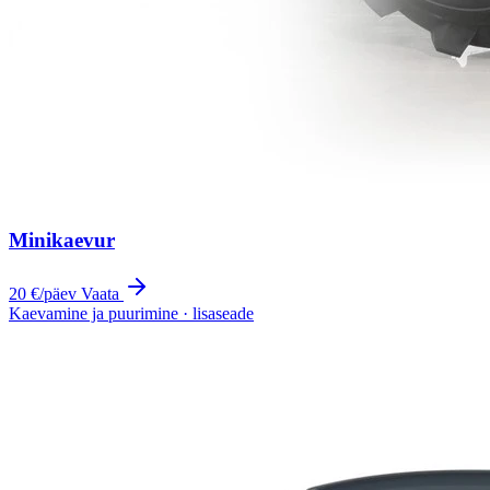
Minikaevur
20 €
/päev
Vaata
Kaevamine ja puurimine · lisaseade