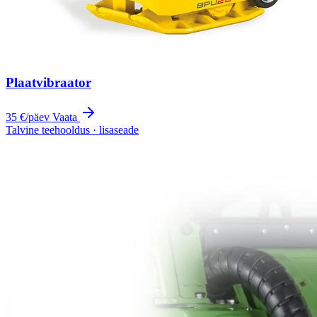
Plaatvibraator
35 €
/päev
Vaata
Talvine teehooldus · lisaseade