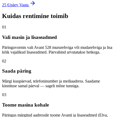
25 €
/päev
Vaata
Kuidas rentimine toimib
01
Vali masin ja lisaseadmed
Päringuvormis vali Avant 528 mururehviga või mudarehviga ja lisa
kõik vajalikud lisaseadmed. Päevahind arvutatakse hetkega.
02
Saada päring
Märgi kuupäevad, telefoninumber ja meiliaadress. Saadame
kinnituse samal päeval — sageli mõne tunniga.
03
Toome masina kohale
Päringus märgitud aadressile toome Avanti ja lisaseadmed (Elva,