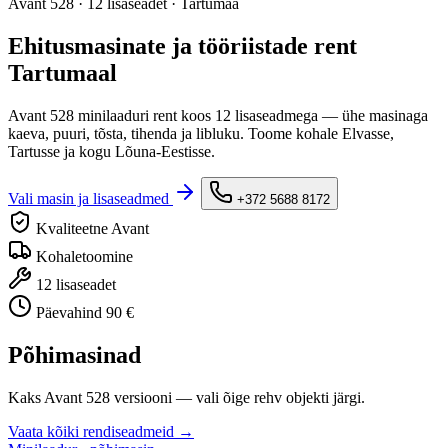
Avant 528 · 12 lisaseadet · Tartumaa
Ehitusmasinate ja tööriistade rent
Tartumaal
Avant 528 minilaaduri rent koos 12 lisaseadmega — ühe masinaga
kaeva, puuri, tõsta, tihenda ja libluku. Toome kohale Elvasse,
Tartusse ja kogu Lõuna-Eestisse.
Vali masin ja lisaseadmed
+372 5688 8172
Kvaliteetne Avant
Kohaletoomine
12 lisaseadet
Päevahind 90 €
Põhimasinad
Kaks Avant 528 versiooni — vali õige rehv objekti järgi.
Vaata kõiki rendiseadmeid →