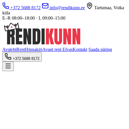
+372 5688 8172
info@rendikunn.ee
Tartumaa, Voika
küla
E–R 08:00–18:00 · L 09:00–15:00
Avaleht
Rent
Hinnakiri
Avant rent Elvas
Kontakt
Saada päring
+372 5688 8172